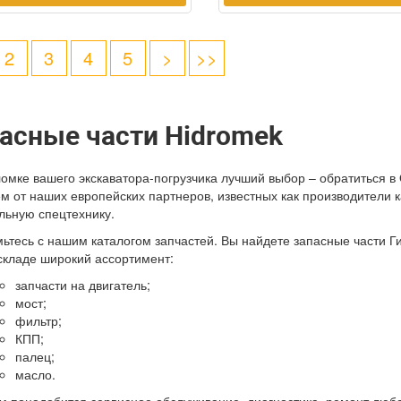
2
3
4
5
>
>>
асные части Hidromek
омке вашего экскаватора-погрузчика лучший выбор – обратиться 
м от наших европейских партнеров, известных как производители
льную спецтехнику.
ьтесь с нашим каталогом запчастей. Вы найдете запасные части Г
кладе широкий ассортимент:
запчасти на двигатель;
мост;
фильтр;
КПП;
палец;
масло.