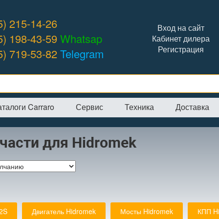
5) 215-14-26
Вход на сайт
5) 198-43-59
Whatsap
Кабинет дилера
Регистрация
5) 719-53-82
Telegram
аталоги Carraro
Сервис
Техника
Доставка
я
→
Интернет-магазин
→
Hidromek
части для Hidromek
2S
Двигатель Hidromek
Мосты Hidromek
КПП H