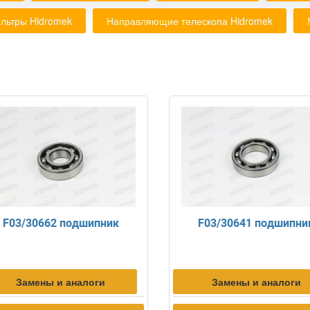
льтры Hidromek
Направляющие телескопа Hidromek
F03/30662 подшипник
F03/30641 подшипни
Замены и аналоги
Замены и аналоги