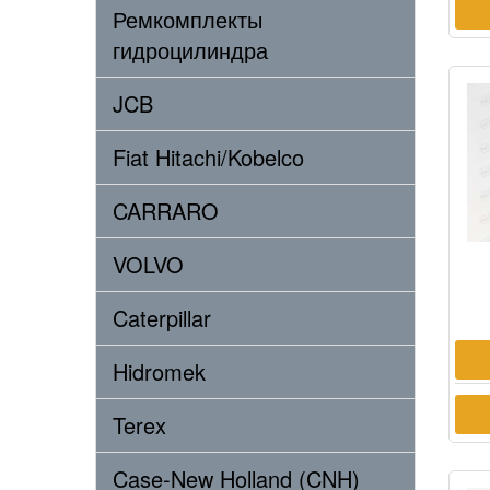
Ремкомплекты
гидроцилиндра
JCB
Fiat Hitachi/Kobelco
CARRARO
VOLVO
Caterpillar
Hidromek
Terex
Case-New Holland (CNH)