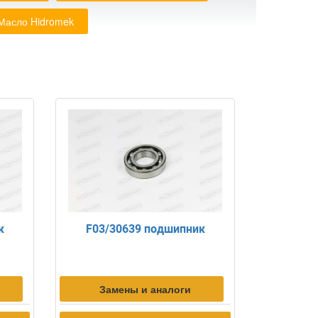
Масло Hidromek
к
F03/30639 подшипник
Замены и аналоги