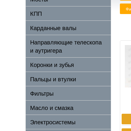
Фи
КПП
Карданные валы
Направляющие телескопа
и аутригера
Коронки и зубья
Пальцы и втулки
Фильтры
Масло и смазка
Электросистемы