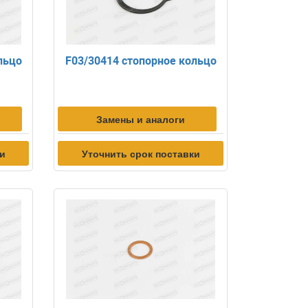
льцо
F03/30414 стопорное кольцо
Замены и аналоги
ки
Уточнить срок поставки