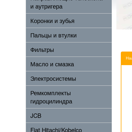
и аутригера
Коронки и зубья
Пальцы и втулки
Фильтры
На
Масло и смазка
Электросистемы
Ремкомплекты
гидроцилиндра
JCB
Fiat Hitachi/Kobelco