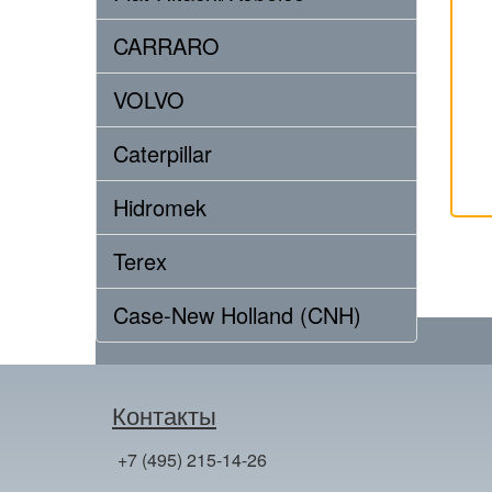
CARRARO
VOLVO
Caterpillar
Hidromek
Terex
Case-New Holland (CNH)
Контакты
+7 (495) 215-14-26