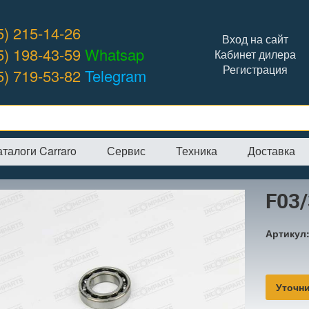
5) 215-14-26
Вход на сайт
5) 198-43-59
Whatsap
Кабинет дилера
Регистрация
5) 719-53-82
Telegram
аталоги Carraro
Сервис
Техника
Доставка
я
→
Интернет-магазин
→
Hidromek
→
F03/30625 подшипник
F03
Артикул
Уточни