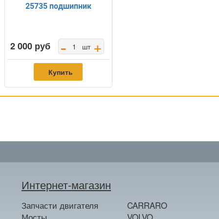
25735 подшипник
-
+
2 000 руб
шт
Купить
Интернет-магазин
Запчасти двигателя
CARRARO
Мосты
VOLVO