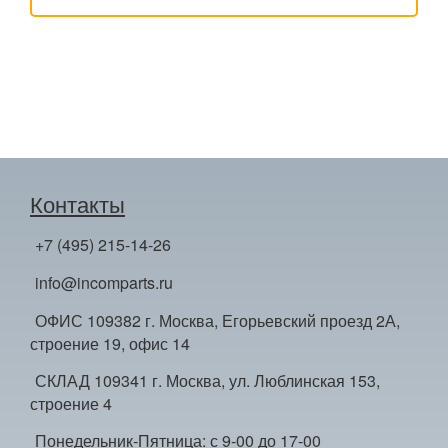
Контакты
+7 (495) 215-14-26
info@incomparts.ru
ОФИС 109382 г. Москва, Егорьевский проезд 2А,
строение 19, офис 14
СКЛАД 109341 г. Москва, ул. Люблинская 153,
строение 4
Понедельник-Пятница: с 9-00 до 17-00