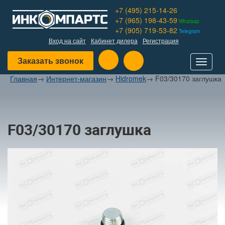
+7 (495) 215-14-26
+7 (965) 198-43-59
Whatsap
+7 (905) 719-53-82
Telegram
Вход на сайт
Кабинет дилера
Регистрация
Заказать звонок
Toggle
navigat
Главная
→
Интернет-магазин
→
Hidromek
→
F03/30170 заглушка
F03/30170 заглушка