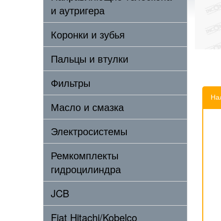
и аутригера
Коронки и зубья
Пальцы и втулки
Фильтры
На
Масло и смазка
Электросистемы
Ремкомплекты
гидроцилиндра
JCB
Fiat Hitachi/Kobelco