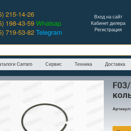
5) 215-14-26
Вход на сайт
5) 198-43-59
Whatsap
Кабинет дилера
Регистрация
5) 719-53-82
Telegram
аталоги Carraro
Сервис
Техника
Доставка
я
→
Интернет-магазин
→
Hidromek
→
F03/30519 стопорное кольцо
F03
кол
Артикул