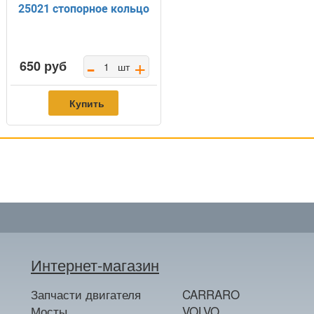
25021 стопорное кольцо
-
+
650 руб
шт
Купить
Интернет-магазин
Запчасти двигателя
CARRARO
Мосты
VOLVO