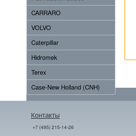
CARRARO
VOLVO
Caterpillar
Hidromek
Terex
Case-New Holland (CNH)
Контакты
+7 (495) 215-14-26