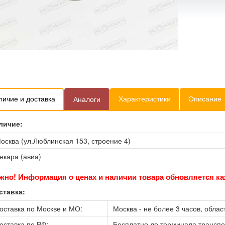
личие и доставка
Характеристики
Описание
Аналоги
личие:
осква (ул.Люблинская 153, строение 4)
нкара (авиа)
жно! Информация о ценах и наличии товара обновляется ка
ставка:
оставка по Москве и МО:
Москва - не более 3 часов, област
оставка по РФ:
Бесплатно до терминала трансп