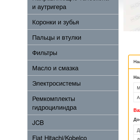
и аутригера
Коронки и зубья
Пальцы и втулки
Фильтры
На
Масло и смазка
На
Электросистемы
М
Ремкомплекты
А
гидроцилиндра
Ва
До
JCB
Д
Fiat Hitachi/Kobelco
Д