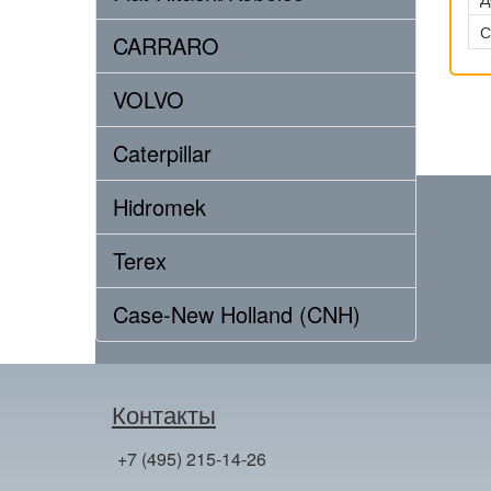
С
CARRARO
VOLVO
Caterpillar
Hidromek
Terex
Case-New Holland (CNH)
Контакты
+7 (495) 215-14-26