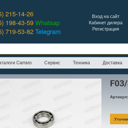
5) 215-14-26
Вход на сайт
5) 198-43-59
Whatsap
Кабинет дилера
Регистрация
5) 719-53-82
Telegram
аталоги Carraro
Сервис
Техника
Доставка
я
→
Интернет-магазин
→
Hidromek
→
F03/30625 подшипник
F03
Артикул
Уточни