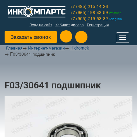
+7 (495) 215-14-26
+7 (965) 198-43-59
Whatsap
+7 (905) 719-53-82
Telegram
Вход на сайт
Кабинет дилера
Регистрация
Заказать звонок
Toggle
navigat
Главная
→
Интернет-магазин
→
Hidromek
→
F03/30641 подшипник
F03/30641 подшипник