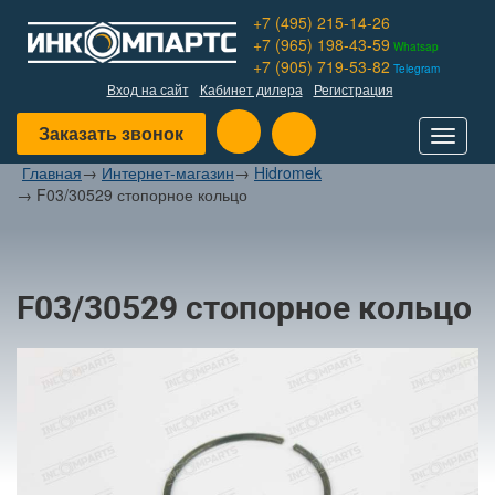
+7 (495) 215-14-26
+7 (965) 198-43-59
Whatsap
+7 (905) 719-53-82
Telegram
Вход на сайт
Кабинет дилера
Регистрация
Заказать звонок
Toggle
navigat
Главная
→
Интернет-магазин
→
Hidromek
→
F03/30529 стопорное кольцо
F03/30529 стопорное кольцо