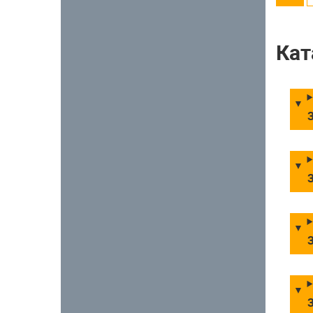
Кат
З
З
З
З