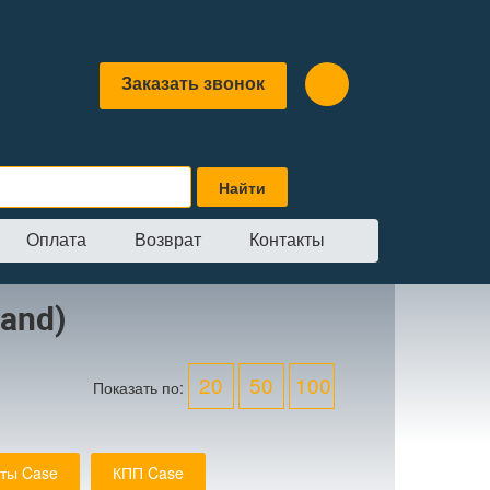
Заказать звонок
Оплата
Возврат
Контакты
and)
20
50
100
Показать по:
ты Case
КПП Case