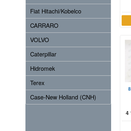
Fiat Hitachi/Kobelco
CARRARO
VOLVO
Caterpillar
Hidromek
Terex
8
Case-New Holland (CNH)
4 