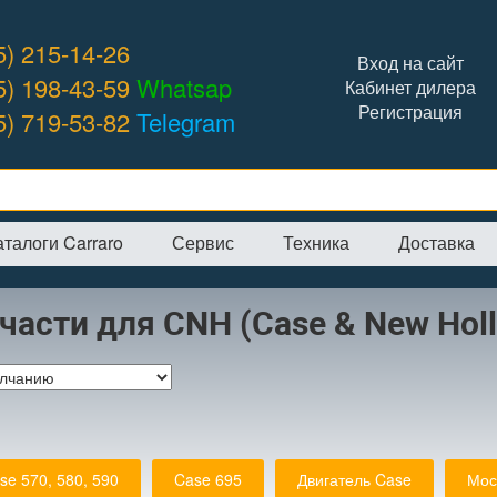
5) 215-14-26
Вход на сайт
5) 198-43-59
Whatsap
Кабинет дилера
Регистрация
5) 719-53-82
Telegram
аталоги Carraro
Сервис
Техника
Доставка
я
→
Интернет-магазин
→
Case-New Holland (CNH)
части для CNH (Case & New Holl
se 570, 580, 590
Case 695
Двигатель Case
Мос