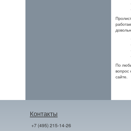
Пролист
работае
довольн
По любы
вопрос 
сайте.
Контакты
+7 (495) 215-14-26