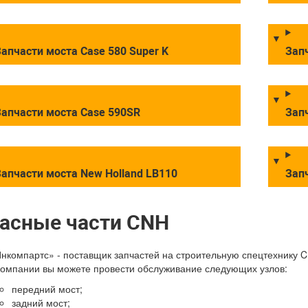
апчасти моста Case 580 Super K
Запч
апчасти моста Case 590SR
Зап
апчасти моста New Holland LB110
Зап
асные части CNH
компартс» - поставщик запчастей на строительную спецтехнику C
омпании вы можете провести обслуживание следующих узлов:
передний мост;
задний мост;