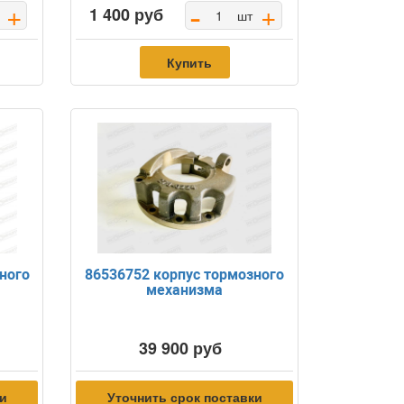
-
+
+
1 400 руб
шт
Купить
ного
86536752 корпус тормозного
механизма
39 900 руб
ки
Уточнить срок поставки