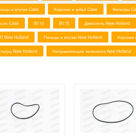
льцы и втулки Case
Коронки и зубья Case
Фильтры C
сло Case
B110
B115
Двигатель New Holland
П New Holland
Пальцы и втулки New Holland
Коронки 
льтры New Holland
Направляющие телескопа New Holland