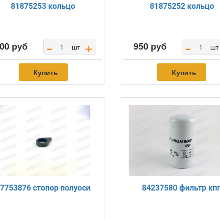
81875253 кольцо
81875252 кольцо
-
-
+
00 руб
950 руб
шт
шт
Купить
Купить
7753876 стопор полуоси
84237580 фильтр кп