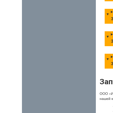
З
З
З
Зап
ООО «Ин
нашей к