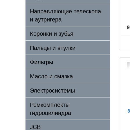
Направляющие телескопа
и аутригера
9
Коронки и зубья
Пальцы и втулки
Фильтры
Масло и смазка
Электросистемы
Ремкомплекты
гидроцилиндра
8
JCB