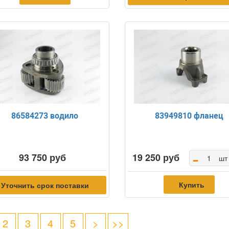
86584273 водило
83949810 фланец
-
93 750 руб
19 250 руб
шт
Купить
Уточнить срок поставки
2
3
4
5
>
>>