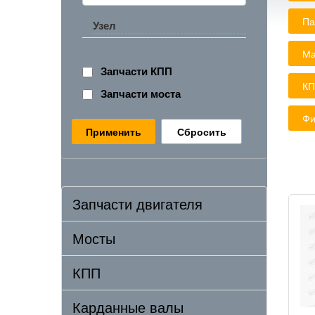
Па
Узел
Ма
Запчасти КПП
КП
Запчасти моста
Фи
Сбросить
Запчасти двигателя
Мосты
КПП
Карданные валы