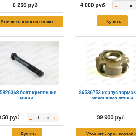
-
6 250 руб
4 000 руб
шт
Купить
Уточнить срок поставки
5826368 болт крепления
86536753 корпус тормоз
моста
механизма левый
-
+
150 руб
39 900 руб
шт
Купить
Уточнить срок постав