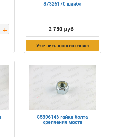
87326170 шайба
+
2 750 руб
Уточнить срок поставки
п
85806146 гайка болта
крепления моста