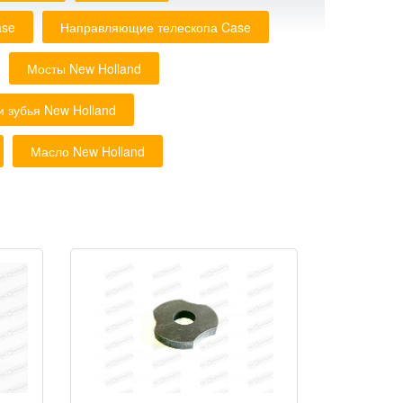
ase
Направляющие телескопа Case
Мосты New Holland
и зубья New Holland
Масло New Holland