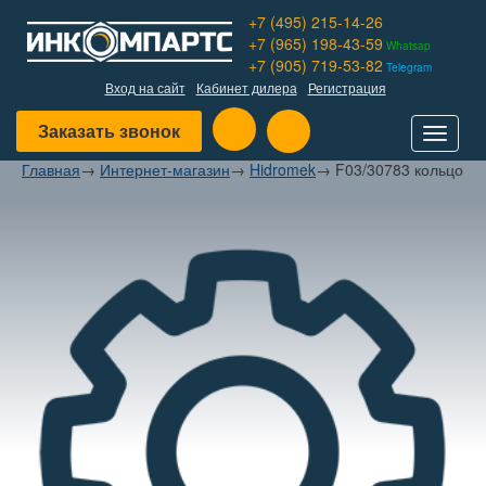
+7 (495) 215-14-26
+7 (965) 198-43-59
Whatsap
+7 (905) 719-53-82
Telegram
Вход на сайт
Кабинет дилера
Регистрация
Заказать звонок
Toggle
navigat
Главная
→
Интернет-магазин
→
Hidromek
→
F03/30783 кольцо