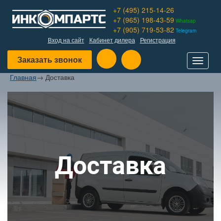
+7 (495) 215-14-26
+7 (965) 198-43-59
Whatsap
+7 (905) 719-53-82
Telegram
Вход на сайт
Кабинет дилера
Регистрация
Заказать звонок
Toggle
navigat
Главная
→
Доставка
Доставка