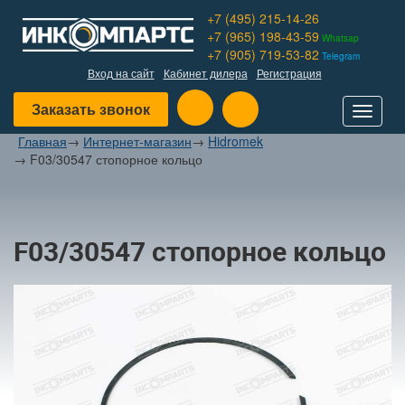
+7 (495) 215-14-26
+7 (965) 198-43-59
Whatsap
+7 (905) 719-53-82
Telegram
Вход на сайт
Кабинет дилера
Регистрация
Заказать звонок
Toggle
navigat
Главная
→
Интернет-магазин
→
Hidromek
→
F03/30547 стопорное кольцо
F03/30547 стопорное кольцо