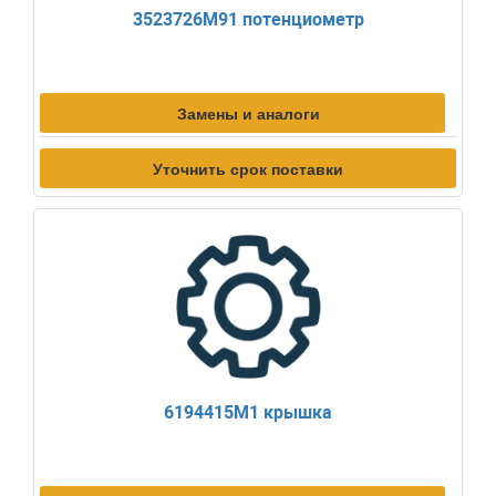
3523726M91 потенциометр
Замены и аналоги
Уточнить срок поставки
6194415M1 крышка