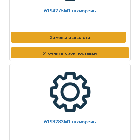
6194275M1 шкворень
Замены и аналоги
Уточнить срок поставки
6193283M1 шкворень