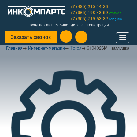
+7 (495) 215-14-26
+7 (965) 198-43-59
Whatsap
+7 (905) 719-53-82
Telegram
Вход на сайт
Кабинет дилера
Регистрация
Заказать звонок
Toggle
navigat
Главная
→
Интернет-магазин
→
Terex
→
6194026M1 заглушка