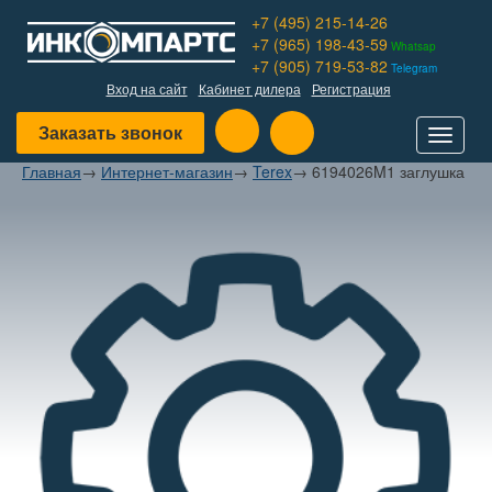
+7 (495) 215-14-26
+7 (965) 198-43-59
Whatsap
+7 (905) 719-53-82
Telegram
Вход на сайт
Кабинет дилера
Регистрация
Заказать звонок
Toggle
navigat
Главная
→
Интернет-магазин
→
Terex
→
6194026M1 заглушка