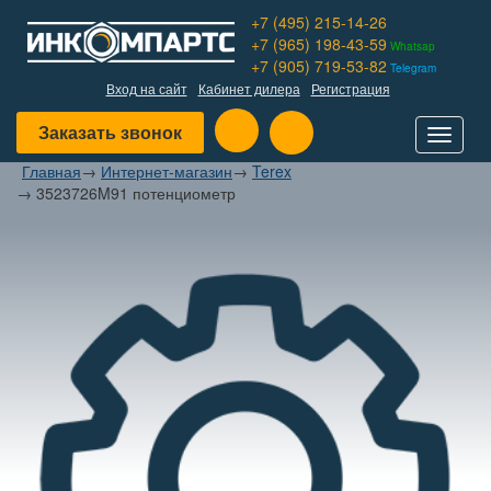
+7 (495) 215-14-26
+7 (965) 198-43-59
Whatsap
+7 (905) 719-53-82
Telegram
Вход на сайт
Кабинет дилера
Регистрация
Заказать звонок
Toggle
navigat
Главная
→
Интернет-магазин
→
Terex
→
3523726M91 потенциометр