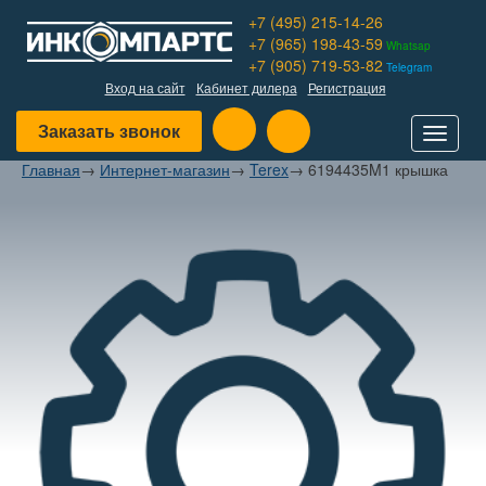
+7 (495) 215-14-26
+7 (965) 198-43-59
Whatsap
+7 (905) 719-53-82
Telegram
Вход на сайт
Кабинет дилера
Регистрация
Заказать звонок
Toggle
navigat
Главная
→
Интернет-магазин
→
Terex
→
6194435M1 крышка