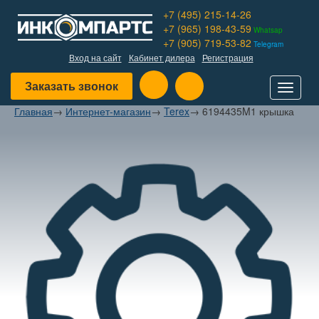
+7 (495) 215-14-26
+7 (965) 198-43-59
Whatsap
+7 (905) 719-53-82
Telegram
Вход на сайт
Кабинет дилера
Регистрация
Заказать звонок
Toggle
navigat
Главная
→
Интернет-магазин
→
Terex
→
6194435M1 крышка