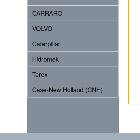
CARRARO
VOLVO
Caterpillar
Hidromek
Terex
Case-New Holland (CNH)