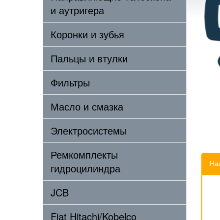
и аутригера
Коронки и зубья
Пальцы и втулки
Фильтры
Масло и смазка
Электросистемы
Ремкомплекты
На
гидроцилиндра
JCB
Fiat Hitachi/Kobelco