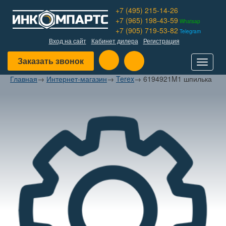
+7 (495) 215-14-26
+7 (965) 198-43-59
Whatsap
+7 (905) 719-53-82
Telegram
Вход на сайт
Кабинет дилера
Регистрация
Заказать звонок
Toggle
navigat
Главная
→
Интернет-магазин
→
Terex
→
6194921M1 шпилька