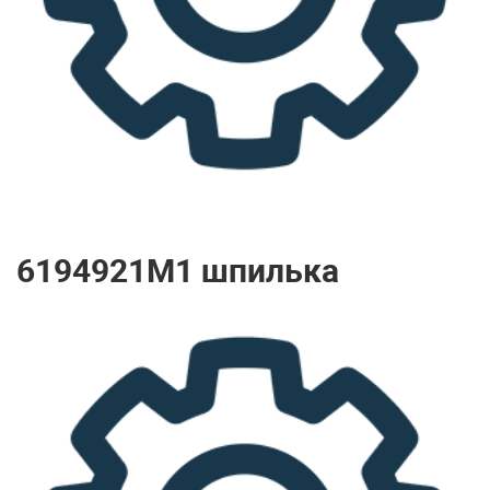
6194921M1 шпилька