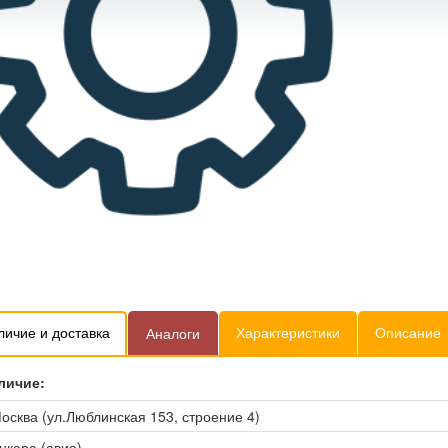
личие и доставка
Характеристики
Описание
Аналоги
личие:
осква (ул.Люблинская 153, строение 4)
нкара (авиа)