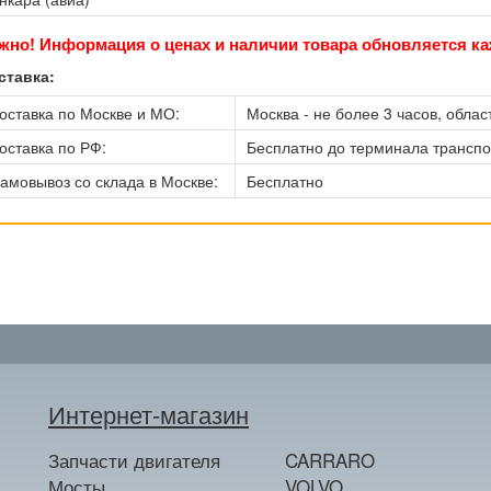
жно! Информация о ценах и наличии товара обновляется ка
ставка:
оставка по Москве и МО:
Москва - не более 3 часов, област
оставка по РФ:
Бесплатно до терминала трансп
амовывоз со склада в Москве:
Бесплатно
Интернет-магазин
Запчасти двигателя
CARRARO
Мосты
VOLVO