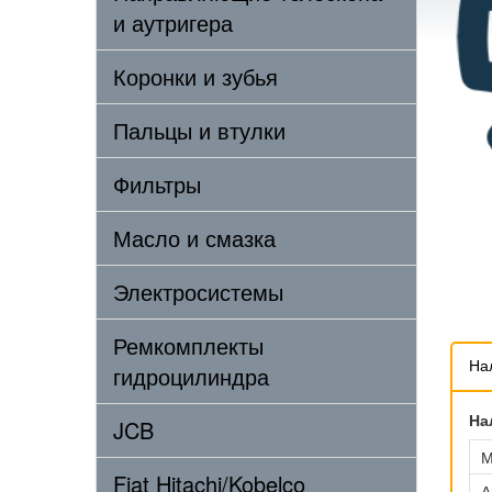
и аутригера
Коронки и зубья
Пальцы и втулки
Фильтры
Масло и смазка
Электросистемы
Ремкомплекты
На
гидроцилиндра
На
JCB
М
Fiat Hitachi/Kobelco
А