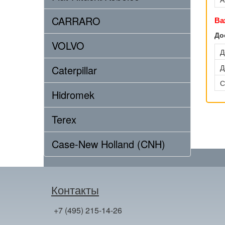
CARRARO
Ва
До
VOLVO
Д
Д
Caterpillar
С
Hidromek
Terex
Case-New Holland (CNH)
Контакты
+7 (495) 215-14-26