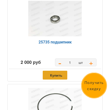
25735 подшипник
-
+
2 000 руб
шт
Купить
Получить
скидку