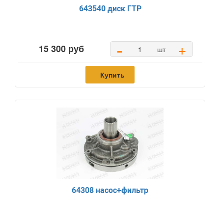
643540 диск ГТР
-
+
15 300 руб
шт
Купить
64308 насос+фильтр