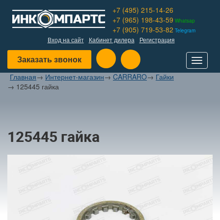
+7 (495) 215-14-26
+7 (965) 198-43-59
Whatsap
+7 (905) 719-53-82
Telegram
Вход на сайт
Кабинет дилера
Регистрация
Заказать звонок
Toggle
navigat
Главная
→
Интернет-магазин
→
CARRARO
→
Гайки
→
125445 гайка
125445 гайка