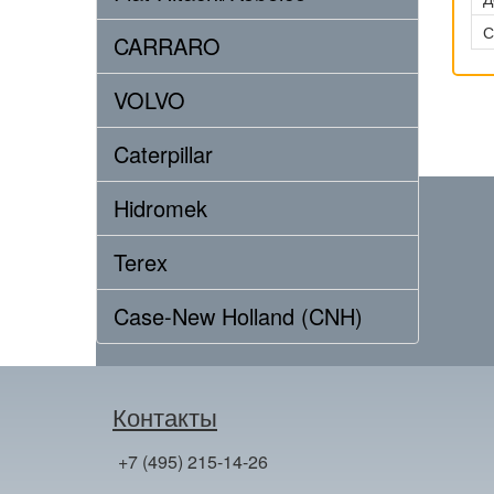
С
CARRARO
VOLVO
Caterpillar
Hidromek
Terex
Case-New Holland (CNH)
Контакты
+7 (495) 215-14-26