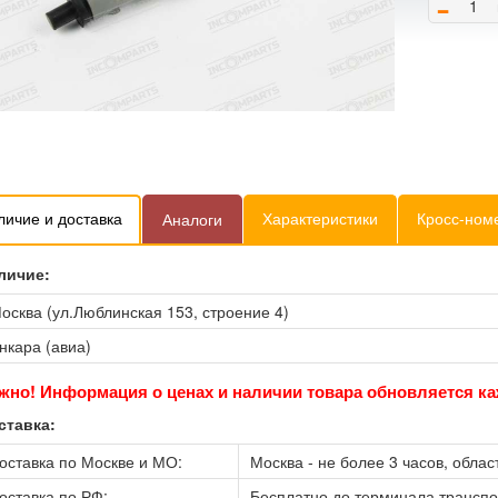
-
личие и доставка
Характеристики
Кросс-ном
Аналоги
личие:
осква (ул.Люблинская 153, строение 4)
нкара (авиа)
жно! Информация о ценах и наличии товара обновляется ка
ставка:
оставка по Москве и МО:
Москва - не более 3 часов, област
оставка по РФ:
Бесплатно до терминала трансп