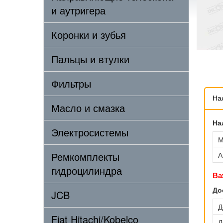
и аутригера
Коронки и зубья
Пальцы и втулки
Фильтры
На
Масло и смазка
На
Электросистемы
М
Ремкомплекты
А
гидроцилиндра
Ва
До
JCB
Д
Fiat Hitachi/Kobelco
Д