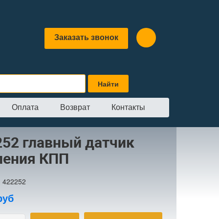
Заказать звонок
Оплата
Возврат
Контакты
тчик давления КПП
252 главный датчик
ления КПП
:
422252
руб