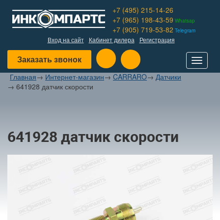
+7 (495) 215-14-26
+7 (965) 198-43-59
Whatsap
+7 (905) 719-53-82
Telegram
Вход на сайт
Кабинет дилера
Регистрация
Заказать звонок
Toggle
navigat
Главная
→
Интернет-магазин
→
CARRARO
→
Датчики
→
641928 датчик скорости
641928 датчик скорости