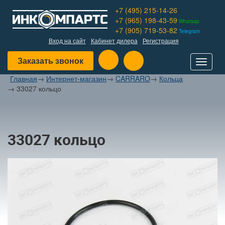
+7 (495) 215-14-26
+7 (965) 198-43-59
Whatsap
+7 (905) 719-53-82
Telegram
Вход на сайт
Кабинет дилера
Регистрация
Заказать звонок
Toggle
navigat
Главная
→
Интернет-магазин
→
CARRARO
→
Кольца
→
33027 кольцо
33027 кольцо