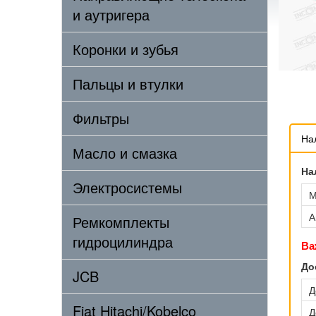
и аутригера
Коронки и зубья
Пальцы и втулки
Фильтры
На
Масло и смазка
На
Электросистемы
М
А
Ремкомплекты
гидроцилиндра
Ва
До
JCB
Д
Fiat Hitachi/Kobelco
Д