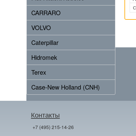
С
CARRARO
VOLVO
Caterpillar
Hidromek
Terex
Case-New Holland (CNH)
Контакты
+7 (495) 215-14-26