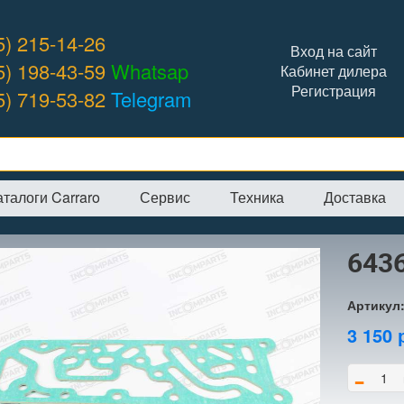
5) 215-14-26
Вход на сайт
5) 198-43-59
Whatsap
Кабинет дилера
Регистрация
5) 719-53-82
Telegram
аталоги Carraro
Сервис
Техника
Доставка
я
→
Интернет-магазин
→
CARRARO
→
Прокладки
→
643645 проклад
643
Артикул
3 150
-