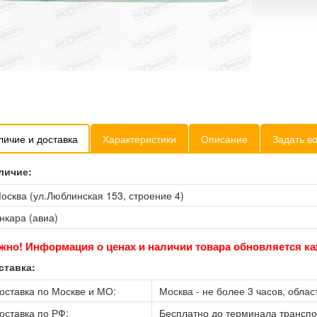
личие и доставка
Характеристики
Описание
Задать в
личие:
осква (ул.Люблинская 153, строение 4)
нкара (авиа)
жно! Информация о ценах и наличии товара обновляется ка
ставка:
оставка по Москве и МО:
Москва - не более 3 часов, област
оставка по РФ:
Бесплатно до терминала трансп