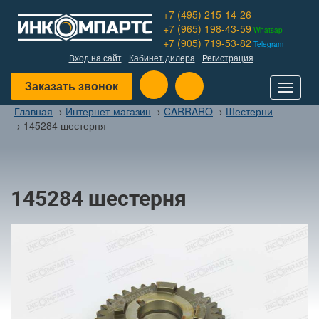
+7 (495) 215-14-26
+7 (965) 198-43-59
Whatsap
+7 (905) 719-53-82
Telegram
Вход на сайт
Кабинет дилера
Регистрация
Заказать звонок
Toggle
navigat
Главная
→
Интернет-магазин
→
CARRARO
→
Шестерни
→
145284 шестерня
145284 шестерня