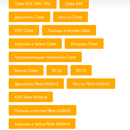
Case 570, 580, 590
Case 695
Двигатель Case
Мосты Case
КПП Case
Пальцы и втулки Case
Коронки и зубья Case
Фильтры Case
Направляющие телескопа Case
Масло Case
B110
B115
Двигатель New Holland
Мосты New Holland
КПП New Holland
Пальцы и втулки New Holland
Коронки и зубья New Holland