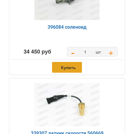
396084 соленоид
-
+
34 450 руб
шт
Купить
339307 датчик скорости 560669