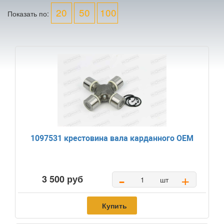
20
50
100
Показать по:
1097531 крестовина вала карданного OEM
-
+
3 500 руб
шт
Купить