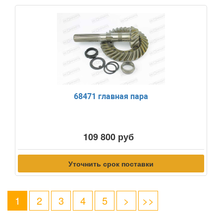
68471 главная пара
109 800 руб
Уточнить срок поставки
1
2
3
4
5
>
>>