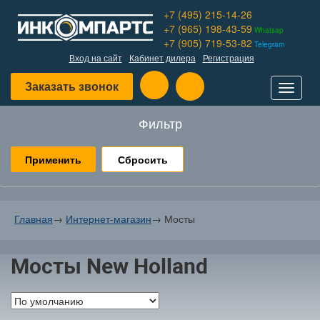
+7 (495) 215-14-26
+7 (965) 198-43-59
Whatsap
+7 (905) 719-53-82
Telegram
Вход на сайт
Кабинет дилера
Регистрация
Заказать звонок
Toggle
navigat
Фильтр
Сбросить
Главная
→
Интернет-магазин
→
Мосты
Мосты New Holland