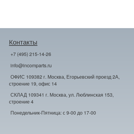
Контакты
+7 (495) 215-14-26
info@incomparts.ru
ОФИС 109382 г. Москва, Егорьевский проезд 2А,
строение 19, офис 14
СКЛАД 109341 г. Москва, ул. Люблинская 153,
строение 4
Понедельник-Пятница: с 9-00 до 17-00