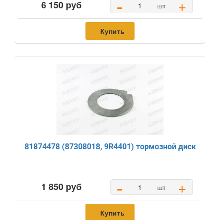
-
+
6 150 руб
шт
Купить
81874478 (87308018, 9R4401) тормозной диск
-
+
1 850 руб
шт
Купить