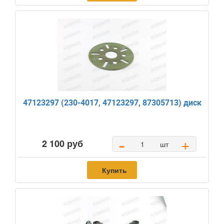
47123297 (230-4017, 47123297, 87305713) диск
-
+
2 100 руб
шт
Купить