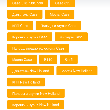
Case 570, 580, 590
Case 695
Двигатель Case
Мосты Case
КПП Case
Пальцы и втулки Case
Коронки и зубья Case
Фильтры Case
Направляющие телескопа Case
Масло Case
B110
B115
Двигатель New Holland
Мосты New Holland
КПП New Holland
Пальцы и втулки New Holland
Коронки и зубья New Holland