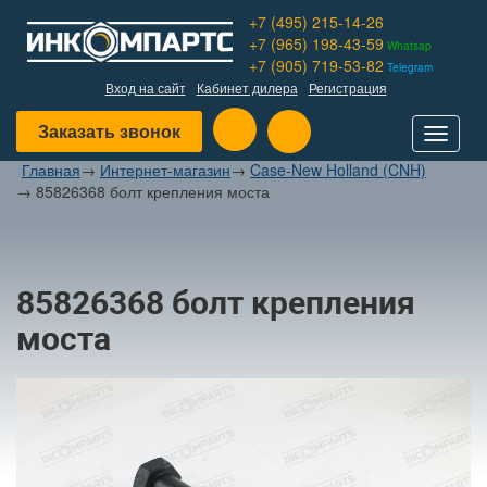
+7 (495) 215-14-26
+7 (965) 198-43-59
Whatsap
+7 (905) 719-53-82
Telegram
Вход на сайт
Кабинет дилера
Регистрация
Заказать звонок
Toggle
navigat
Главная
→
Интернет-магазин
→
Case-New Holland (CNH)
→
85826368 болт крепления моста
85826368 болт крепления
моста