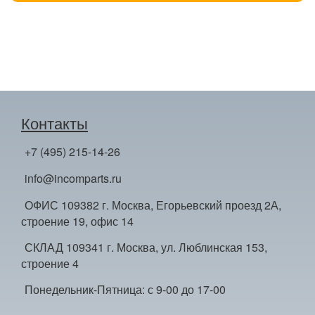
Контакты
+7 (495) 215-14-26
info@incomparts.ru
ОФИС 109382 г. Москва, Егорьевский проезд 2А,
строение 19, офис 14
СКЛАД 109341 г. Москва, ул. Люблинская 153,
строение 4
Понедельник-Пятница: с 9-00 до 17-00