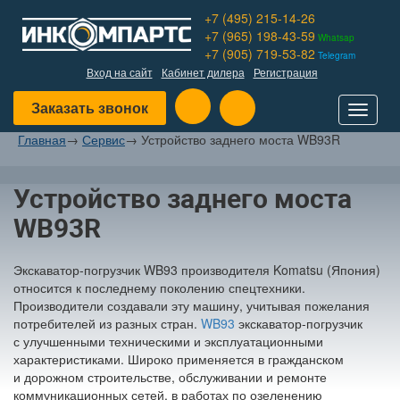
+7 (495) 215-14-26
+7 (965) 198-43-59
Whatsap
+7 (905) 719-53-82
Telegram
Вход на сайт
Кабинет дилера
Регистрация
Заказать звонок
Toggle
navigat
Главная
→
Сервис
→
Устройство заднего моста WB93R
Устройство заднего моста
WB93R
Экскаватор-погрузчик WB93 производителя Komatsu
(Япония
)
относится к последнему поколению спецтехники.
Производители создавали эту машину, учитывая пожелания
потребителей из разных стран.
WB93
экскаватор-погрузчик
с улучшенными техническими и эксплуатационными
характеристиками. Широко применяется в гражданском
и дорожном строительстве, обслуживании и ремонте
коммуникационных сетей, в работах по озеленению