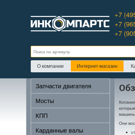
+7 (49
+7 (96
+7 (90
О компании
Интернет-магазин
К
Главна
Запчасти двигателя
Обз
Мосты
Копания
которые
КПП
машины,
Они вос
Карданные валы
с