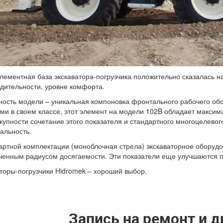
лементная база экскаватора-погрузчика положительно сказалась н
дительности, уровне комфорта.
ость модели – уникальная компоновка фронтального рабочего об
и в своем классе, этот элемент на модели 102B обладает максим
купности сочетание этого показателя и стандартного многоцелево
альность.
артной комплектации
(моноблочная
стрела) экскаваторное оборуд
ченным радиусом досягаемости. Эти показатели еще улучшаются п
торы-погрузчики Hidromek – хороший выбор.
Запись на ремонт и д