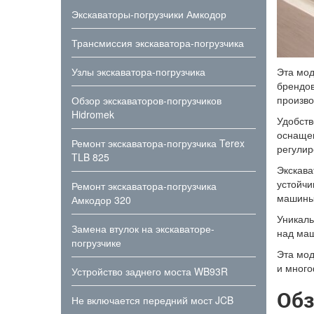
Экскаваторы-погрузчики Амкодор
Трансмиссия экскаватора-погрузчика
Узлы экскаватора-погрузчика
Эта мод
брендов
произво
Обзор экскаваторов-погрузчиков
Hidromek
Удобств
оснащен
Ремонт экскаватора-погрузчика Terex
регулир
TLB 825
Экскава
устойчи
Ремонт экскаватора-погрузчика
машины,
Амкодор 320
Уникаль
Замена втулок на экскаваторе-
над ма
погрузчике
Эта мод
и много
Устройство заднего моста WB93R
Обз
Не включается передний мост JCB