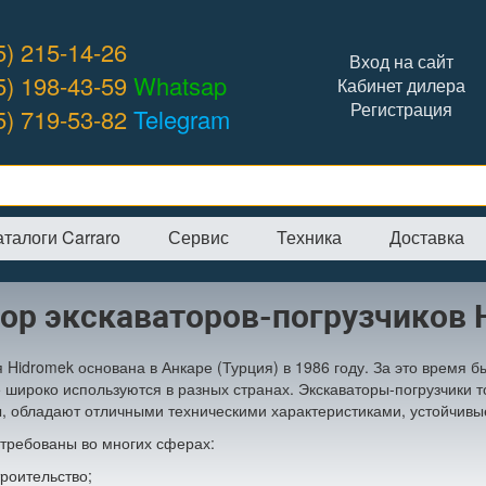
5) 215-14-26
Вход на сайт
5) 198-43-59
Whatsap
Кабинет дилера
Регистрация
5) 719-53-82
Telegram
аталоги Carraro
Сервис
Техника
Доставка
я
→
Сервис
→
Обзор экскаваторов-погрузчиков Hidromek
ор экскаваторов-погрузчиков 
 Hidromek основана в Анкаре
(Турция
) в 1986 году. За это время
 широко используются в разных странах. Экскаваторы-погрузчики 
 обладают отличными техническими характеристиками, устойчивы
требованы во многих сферах:
троительство;