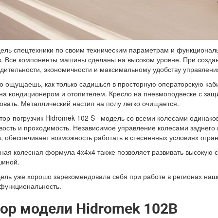
ель спецтехники по своим техническим параметрам и функциональ
. Все компоненты машины сделаны на высоком уровне. При созда
дительности, экономичности и максимальному удобству управлени
о ощущаешь, как только садишься в просторную операторскую каб
а кондиционером и отопителем. Кресло на пневмоподвеске с защ
овать. Металлический настил на полу легко очищается.
тор-погрузчик Hidromek 102 S –модель со всеми колесами одинако
вость и проходимость. Независимое управление колесами заднего
 обеспечивает возможность работать в стесненных условиях огран
ная колесная формула 4х4х4 также позволяет развивать высокую с
шиной.
ель уже хорошо зарекомендовала себя при работе в регионах наш
функциональность.
ор модели Hidromek 102B