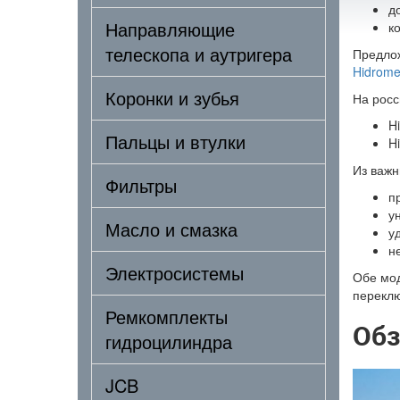
д
Направляющие
к
телескопа и аутригера
Предлож
Hidrome
Коронки и зубья
На росс
H
Пальцы и втулки
H
Из важн
Фильтры
п
у
Масло и смазка
у
н
Электросистемы
Обе мод
переклю
Ремкомплекты
Обз
гидроцилиндра
JCB