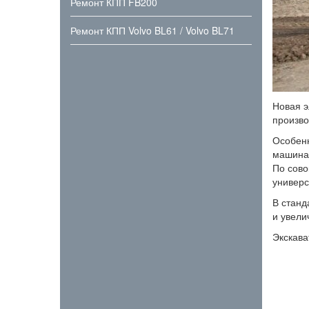
Ремонт КПП FB200
Ремонт КПП Volvo BL61 / Volvo BL71
Новая э
произво
Особенн
машинам
По сово
универс
В станд
и увели
Экскава