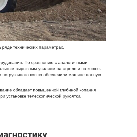
а ряде технических параметрах,
орудования. По сравнению с аналогичными
альным вырывным усилием на стреле и на ковше.
го погрузочного ковша обеспечили машине полную
ование обладает повышенной глубиной копания
ри установке телескопической рукоятки.
иагностику