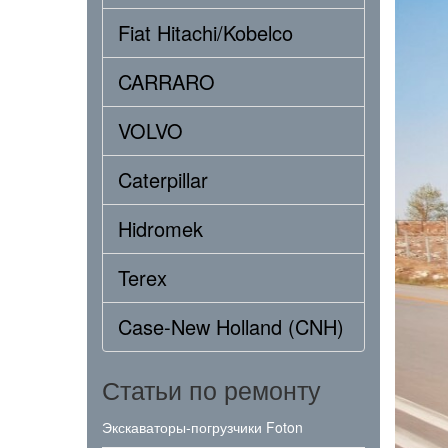
Fiat Hitachi/Kobelco
CARRARO
VOLVO
Caterpillar
Hidromek
Terex
Case-New Holland (CNH)
Статьи по ремонту
Экскаваторы-погрузчики Foton