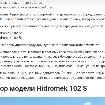
орожно-ремонтные работы;
оммунальное и сельское хозяйство.
енный производителем широкий спектр навесного оборудования р
k
. Они справляются со всеми видами землеройных, погрузочно-ра
ийский рынок поставляются две модели турецкого производителя:
idromek 102 S;
idromek 102 B.
ых преимуществ продукции турецкого производителя отмечают:
риспособленность к работе в сложных климатических условиях бол
ниверсальность использования за счет большого выбора дополните
добное управление, которое можно освоить в короткий срок по под
евысокая цена. Поставка техники и комплектующих из Турции не тр
ели оснащены дизельным двигателем Perkins
(Великобритания
) м
чения передач, сдвоенным шестеренчатым гидравлическим насосо
ор модели Hidromek 102 S