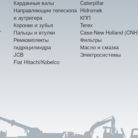
Карданные валы
Caterpillar
Направляющие телескопа
Hidromek
и аутригера
КПП
Коронки и зубья
Terex
,
Пальцы и втулки
Case-New Holland (CNH
Ремкомплекты
Фильтры
гидроцилиндра
Масло и смазка
JCB
Электросистемы
Fiat Hitachi/Kobelco