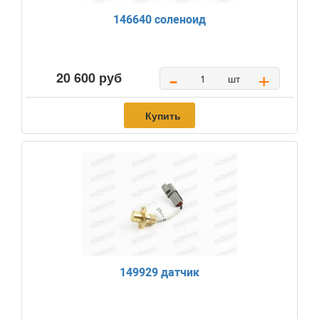
146640 соленоид
-
+
20 600 руб
шт
Купить
149929 датчик