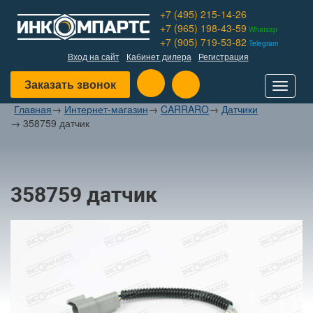
+7 (495) 215-14-26
+7 (965) 198-43-59
Whatsap
+7 (905) 719-53-82
Telegram
Вход на сайт
Кабинет дилера
Регистрация
Заказать звонок
Toggle
navigat
Главная
→
Интернет-магазин
→
CARRARO
→
Датчики
→
358759 датчик
358759 датчик