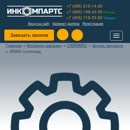
+7 (495) 215-14-26
+7 (965) 198-43-59
Whatsap
+7 (905) 719-53-82
Telegram
Вход на сайт
Кабинет дилера
Регистрация
Заказать звонок
Toggle
navigat
Главная
→
Интернет-магазин
→
CARRARO
→
Другие запчасти
→
45063 соленоид