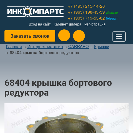
+7 (495) 215-14-26
+7 (965) 198-43-59
Whatsap
+7 (905) 719-53-82
Telegram
Вход на сайт
Кабинет дилера
Регистрация
Заказать звонок
Toggle
navigat
Главная
→
Интернет-магазин
→
CARRARO
→
Крышки
→
68404 крышка бортового редуктора
68404 крышка бортового
редуктора