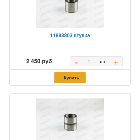
11883803 втулка
-
+
2 450 руб
шт
Купить