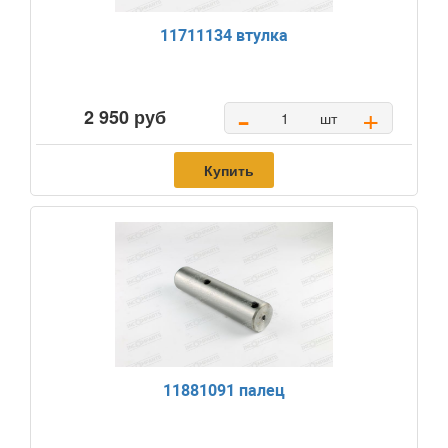
11711134 втулка
-
+
2 950 руб
шт
Купить
11881091 палец