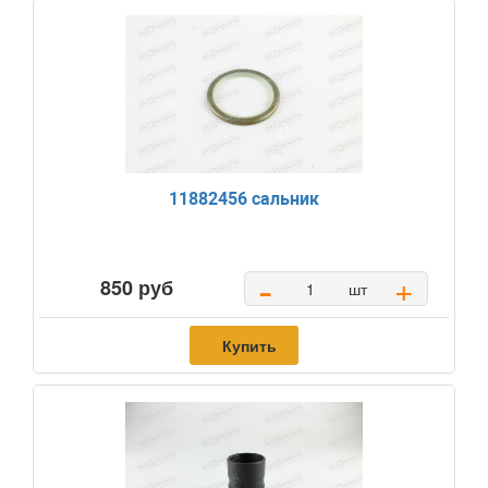
11882456 сальник
-
+
850 руб
шт
Купить