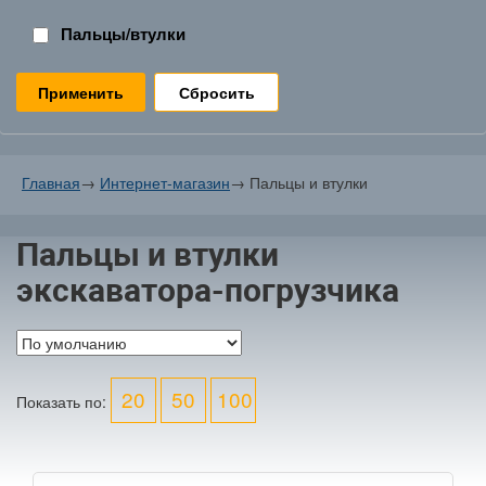
Пальцы/втулки
Сбросить
Главная
→
Интернет-магазин
→
Пальцы и втулки
Пальцы и втулки
экскаватора-погрузчика
20
50
100
Показать по: