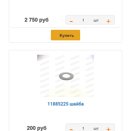
-
+
2 750 руб
шт
Купить
11885225 шайба
-
+
200 руб
шт