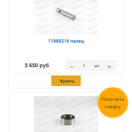
11888216 палец
-
+
3 650 руб
шт
Купить
Получить
скидку