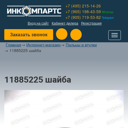
+7 (495) 215-14-26
+7 (965) 198-43-59
Whatsap
+7 (905) 719-53-82
Telegram
Вход на сайт
Кабинет дилера
Регистрация
Заказать звонок
Toggle
navigat
Главная
→
Интернет-магазин
→
Пальцы и втулки
→
11885225 шайба
11885225 шайба