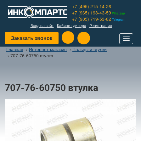
+7 (495) 215-14-26
+7 (965) 198-43-59
Whatsap
+7 (905) 719-53-82
Telegram
Вход на сайт
Кабинет дилера
Регистрация
Заказать звонок
Toggle
navigat
Главная
→
Интернет-магазин
→
Пальцы и втулки
→
707-76-60750 втулка
707-76-60750 втулка