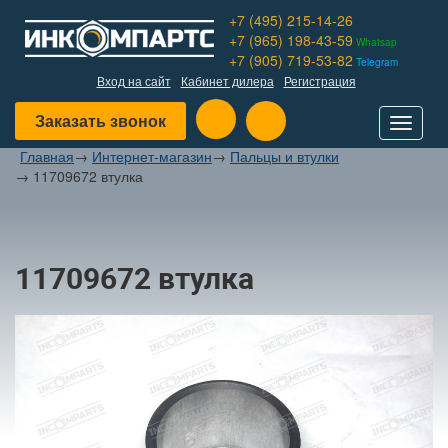
+7 (495) 215-14-26
+7 (965) 198-43-59
Whatsap
+7 (905) 719-53-82
Telegram
Вход на сайт
Кабинет дилера
Регистрация
Заказать звонок
Toggle
navigat
Главная
→
Интернет-магазин
→
Пальцы и втулки
→
11709672 втулка
11709672 втулка