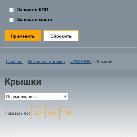
Запчасти КПП
Запчасти моста
Сбросить
Главная
→
Интернет-магазин
→
CARRARO
→
Крышки
Крышки
20
50
100
Показать по: