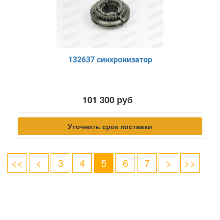
132637 синхронизатор
101 300 руб
Уточнить срок поставки
<<
<
3
4
5
6
7
>
>>