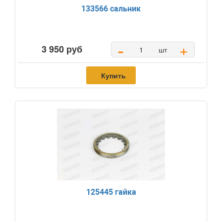
133566 сальник
-
+
3 950 руб
шт
Купить
125445 гайка