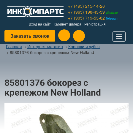
+7 (495) 215-14-26
+7 (965) 198-43-59
Whatsap
+7 (905) 719-53-82
Telegram
Вход на сайт
Кабинет дилера
Регистрация
Заказать звонок
Toggle
navigat
Главная
→
Интернет-магазин
→
Коронки и зубья
→
85801376 бокорез с крепежом New Holland
85801376 бокорез с
крепежом New Holland