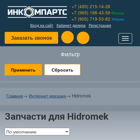
+7 (495) 215-14-26
+7 (965) 198-43-59
Whatsap
+7 (905) 719-53-82
Telegram
Вход на сайт
Кабинет дилера
Регистрация
Заказать звонок
Toggle
navigat
Фильтр
Сбросить
Главная
→
Интернет-магазин
→
Hidromek
Запчасти для Hidromek