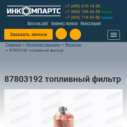
+7 (495) 215-14-26
+7 (965) 198-43-59
Whatsap
+7 (905) 719-53-82
Telegram
Вход на сайт
Кабинет дилера
Регистрация
Заказать звонок
Toggle
navigat
Главная
→
Интернет-магазин
→
Фильтры
→
87803192 топливный фильтр
87803192 топливный фильтр