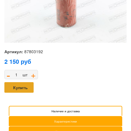
Артикул:
87803192
2 150
руб
-
+
шт
Купить
Наличие и доставка
Характеристики