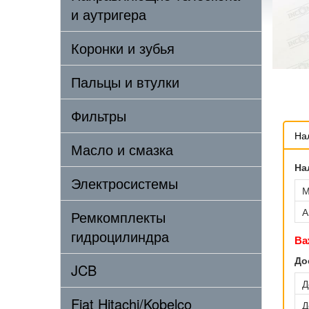
и аутригера
Коронки и зубья
Пальцы и втулки
Фильтры
На
Масло и смазка
На
Электросистемы
М
А
Ремкомплекты
гидроцилиндра
Ва
До
JCB
Д
Fiat Hitachi/Kobelco
Д