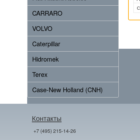
С
CARRARO
VOLVO
Caterpillar
Hidromek
Terex
Case-New Holland (CNH)
Контакты
+7 (495) 215-14-26