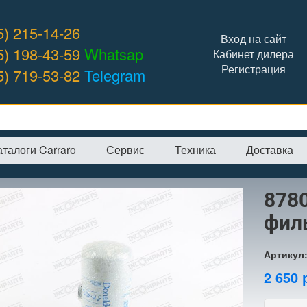
5) 215-14-26
Вход на сайт
5) 198-43-59
Whatsap
Кабинет дилера
Регистрация
5) 719-53-82
Telegram
аталоги Carraro
Сервис
Техника
Доставка
я
→
Интернет-магазин
→
Фильтры
→
87803197 топливный фильтр
878
фил
Артикул
2 650