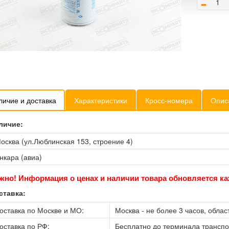
-
личие и доставка
Характеристики
Кросс-номера
Опис
личие:
осква (ул.Люблинская 153, строение 4)
нкара (авиа)
жно! Информация о ценах и наличии товара обновляется ка
ставка:
оставка по Москве и МО:
Москва - не более 3 часов, област
оставка по РФ:
Бесплатно до терминала трансп