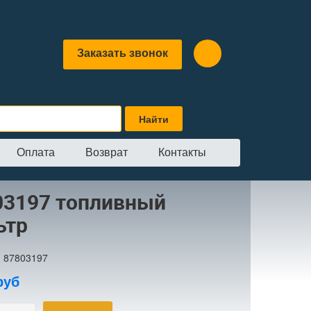
Заказать звонок
Оплата
Возврат
Контакты
03197 топливный
ьтр
:
87803197
руб